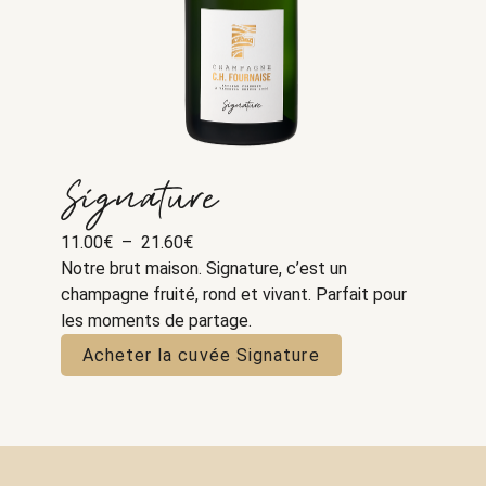
Signature
Plage
11.00
€
–
21.60
€
de
Notre brut maison. Signature, c’est un
prix :
champagne fruité, rond et vivant. Parfait pour
11.00€
les moments de partage.
à
Acheter la cuvée Signature
21.60€