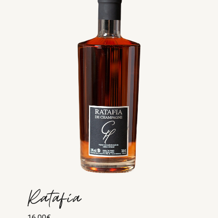
Ratafia
16.00
€