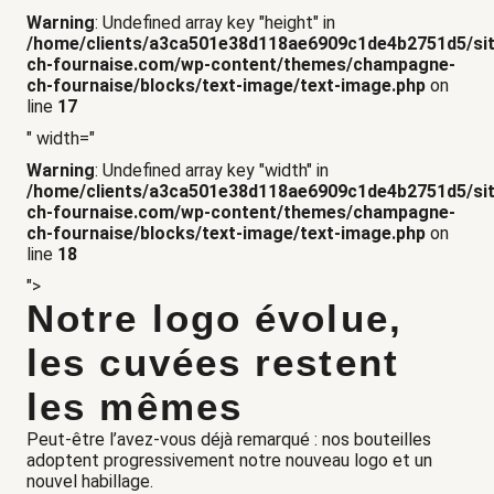
Warning
: Undefined array key "height" in
/home/clients/a3ca501e38d118ae6909c1de4b2751d5/si
ch-fournaise.com/wp-content/themes/champagne-
ch-fournaise/blocks/text-image/text-image.php
on
line
17
" width="
Warning
: Undefined array key "width" in
/home/clients/a3ca501e38d118ae6909c1de4b2751d5/si
ch-fournaise.com/wp-content/themes/champagne-
ch-fournaise/blocks/text-image/text-image.php
on
line
18
">
Notre logo évolue,
les cuvées restent
les mêmes
Peut-être l’avez-vous déjà remarqué : nos bouteilles
adoptent progressivement notre nouveau logo et un
nouvel habillage.