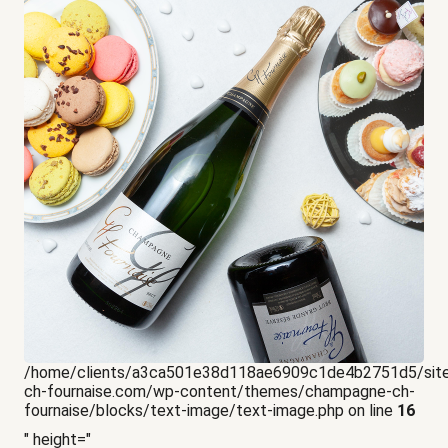
/home/clients/a3ca501e38d118ae6909c1de4b2751d5/sit
ch-fournaise.com/wp-content/themes/champagne-ch-
fournaise/blocks/text-image/text-image.php on line
16
" height="