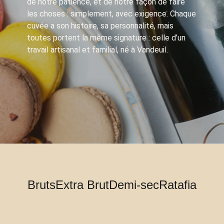
de notre patience, et de notre façon de faire
les choses : simplement, avec exigence. Chaque
cuvée a son histoire, sa personnalité, mais
toutes portent la même signature : celle d’un
travail artisanal et familial, né à Vandeuil.
Bruts
Extra Brut
Demi-sec
Ratafia