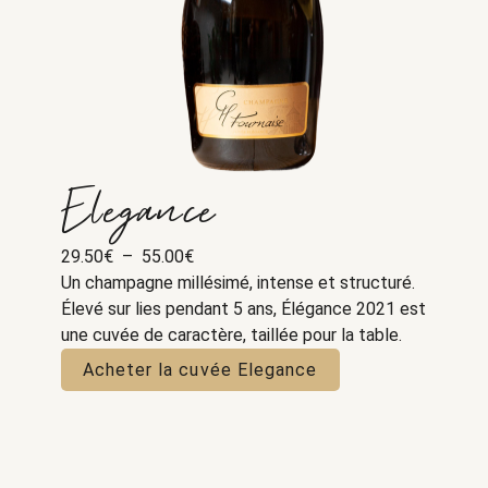
Elegance
Plage
29.50
€
–
55.00
€
de
Un champagne millésimé, intense et structuré.
prix :
Élevé sur lies pendant 5 ans, Élégance 2021 est
29.50€
une cuvée de caractère, taillée pour la table.
à
Acheter la cuvée Elegance
55.00€