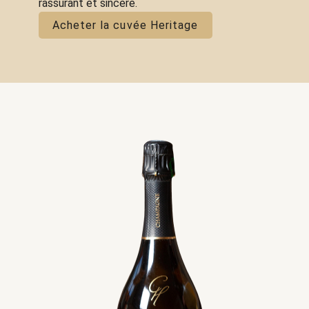
à
rassurant et sincère.
41.00€
Acheter la cuvée Heritage