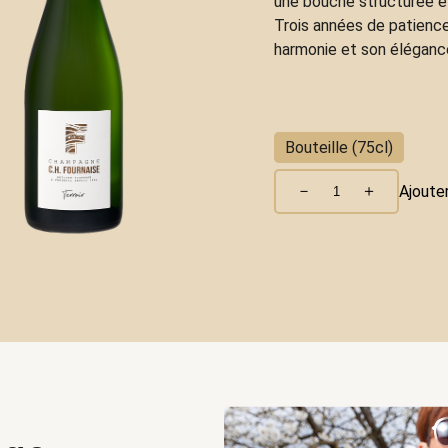
une bouche structurée et
Trois années de patience
harmonie et son éléganc
Bouteille (75cl)
－
＋
Ajouter