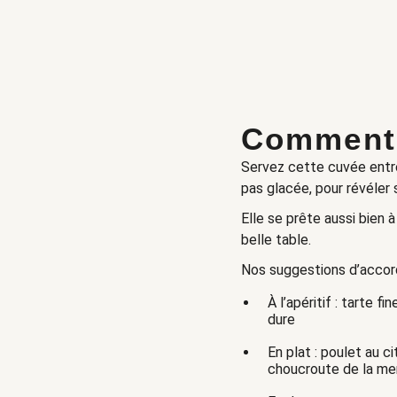
Comment 
Servez cette cuvée entre
pas glacée, pour révéler 
Elle se prête aussi bien
belle table.
Nos suggestions d’accord
À l’apéritif : tarte 
dure
En plat : poulet au c
choucroute de la me