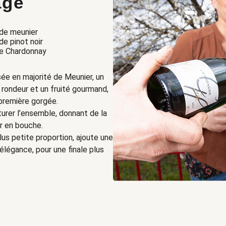
age
de meunier
e pinot noir
e Chardonnay
e en majorité de Meunier, un
 rondeur et un fruité gourmand,
 première gorgée.
turer l’ensemble, donnant de la
r en bouche.
plus petite proportion, ajoute une
élégance, pour une finale plus