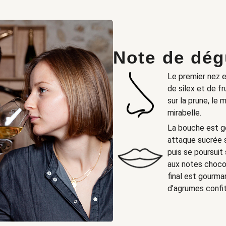
Note de dég
Le premier nez e
de silex et de fru
sur la prune, le 
mirabelle.
La bouche est g
attaque sucrée su
puis se poursuit
aux notes choco
final est gourm
d’agrumes confit