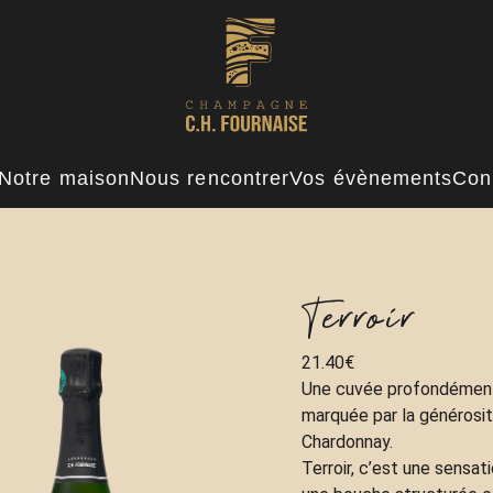
Notre maison
Nous rencontrer
Vos évènements
Cons
Terroir
21.40
€
Une cuvée profondément 
marquée par la générosit
Chardonnay.
Terroir, c’est une sensa