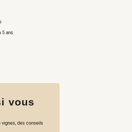
s
à 5 ans
i vous
 vignes, des conseils